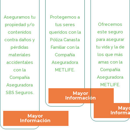
Aseguramos tu
Protegemos a
Ofrecemos
propiedad y/o
tus seres
este seguro
contenidos
queridos con la
para asegurar
contra daños y
Póliza Canasta
tu vida y la de
pérdidas
Familiar con la
los que más
materiales
Compañía
amas con la
accidentales
Aseguradora
Compañía
con la
METLIFE.
Aseguradora
Compañía
METLIFE.
Aseguradora
SBS Seguros.
Mayor
Información
May
Informa
Mayor
Información