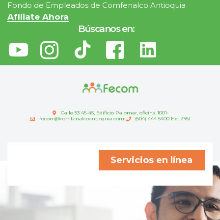
Fondo de Empleados de Comfenalco Antioquia
Afíliate Ahora
Búscanos en:
Calle 53 45-45, Edificio Palomar, oficina 1001
fecom@comfenalcoantioquia.com
(604) 444 5400 Ext 2951
Servicios en línea