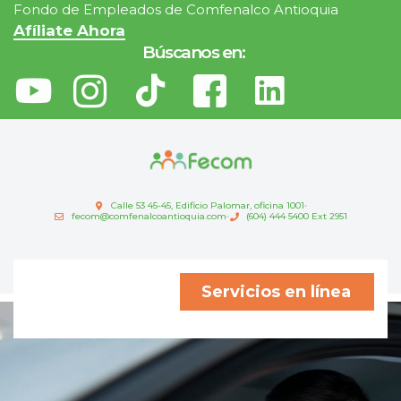
Fondo de Empleados de Comfenalco Antioquia
Afíliate Ahora
Búscanos en:
Calle 53 45-45, Edificio Palomar, oficina 1001
fecom@comfenalcoantioquia.com
(604) 444 5400 Ext 2951
Servicios en línea