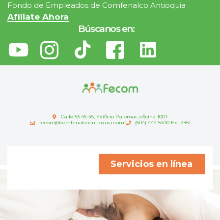
Fondo de Empleados de Comfenalco Antioquia
Afíliate Ahora
Búscanos en:
Calle 53 45-45, Edificio Palomar, oficina 1001
fecom@comfenalcoantioquia.com
(604) 444 5400 Ext 2951
Servicios en línea